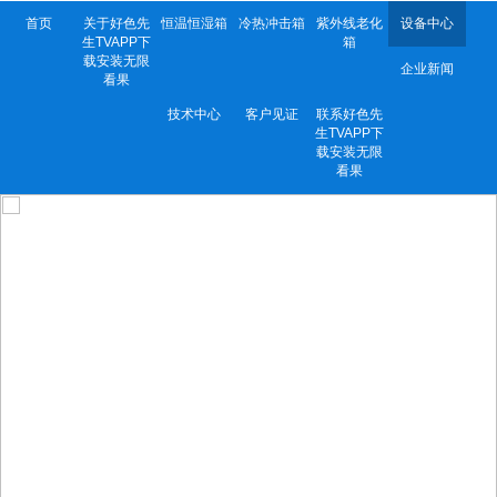
首页
关于好色先
恒温恒湿箱
冷热冲击箱
紫外线老化
设备中心
生TVAPP下
箱
载安装无限
企业新闻
看果
技术中心
客户见证
联系好色先
生TVAPP下
载安装无限
看果