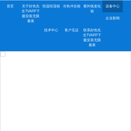
首页
关于好色先
恒温恒湿箱
冷热冲击箱
紫外线老化
设备中心
生TVAPP下
箱
载安装无限
企业新闻
看果
技术中心
客户见证
联系好色先
生TVAPP下
载安装无限
看果