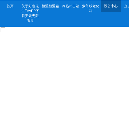
首页
关于好色先
恒温恒湿箱
冷热冲击箱
紫外线老化
设备中心
企
生TVAPP下
箱
载安装无限
看果