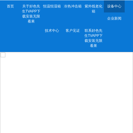
首页
关于好色先
恒温恒湿箱
冷热冲击箱
紫外线老化
设备中心
生TVAPP下
箱
载安装无限
企业新闻
看果
技术中心
客户见证
联系好色先
生TVAPP下
载安装无限
看果