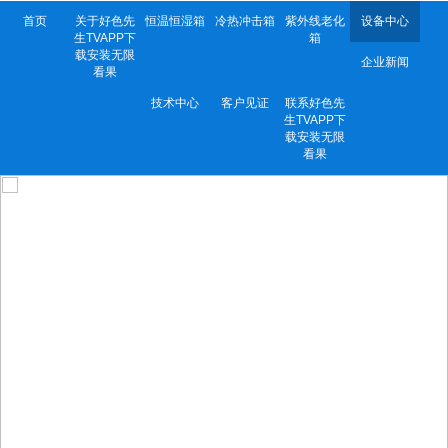
首页
关于好色先
恒温恒湿箱
冷热冲击箱
紫外线老化
设备中心
生TVAPP下
箱
载安装无限
企业新闻
看果
技术中心
客户见证
联系好色先
生TVAPP下
载安装无限
看果