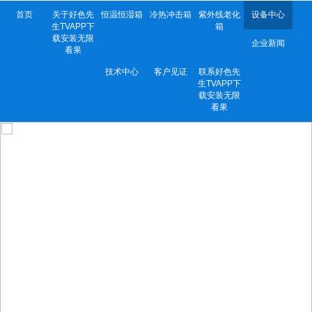
首页
关于好色先
恒温恒湿箱
冷热冲击箱
紫外线老化
设备中心
生TVAPP下
箱
载安装无限
企业新闻
看果
技术中心
客户见证
联系好色先
生TVAPP下
载安装无限
看果