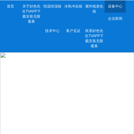
首页
关于好色先
恒温恒湿箱
冷热冲击箱
紫外线老化
设备中心
生TVAPP下
箱
载安装无限
企业新闻
看果
技术中心
客户见证
联系好色先
生TVAPP下
载安装无限
看果