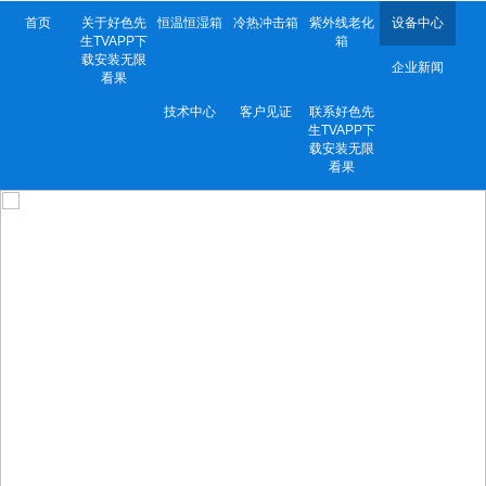
首页
关于好色先
恒温恒湿箱
冷热冲击箱
紫外线老化
设备中心
生TVAPP下
箱
载安装无限
企业新闻
看果
技术中心
客户见证
联系好色先
生TVAPP下
载安装无限
看果