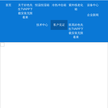
首页
关于好色先
恒温恒湿箱
冷热冲击箱
紫外线老化
设备中心
生TVAPP下
箱
载安装无限
企业新闻
看果
技术中心
客户见证
联系好色先
生TVAPP下
载安装无限
看果