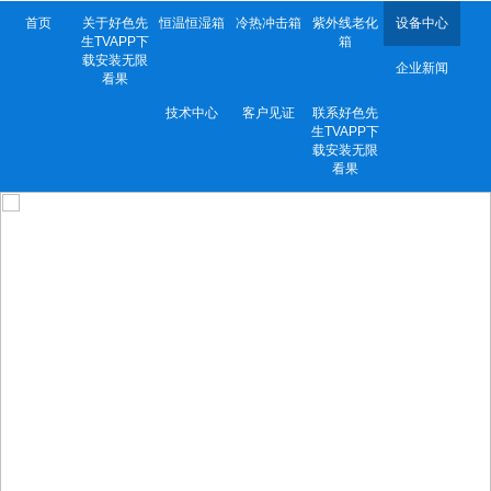
首页
关于好色先
恒温恒湿箱
冷热冲击箱
紫外线老化
设备中心
生TVAPP下
箱
载安装无限
企业新闻
看果
技术中心
客户见证
联系好色先
生TVAPP下
载安装无限
看果